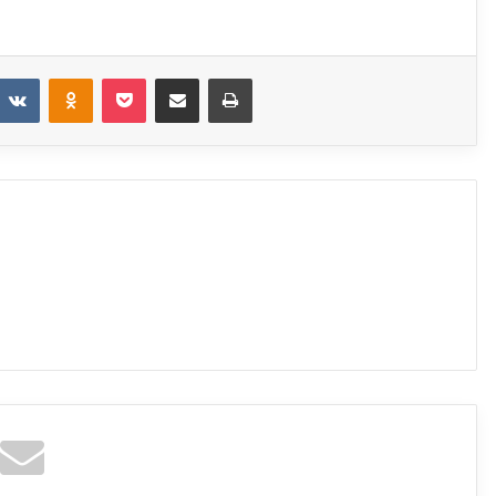
t
eddit
VKontakte
Odnoklassniki
Pocket
Share via Email
Print