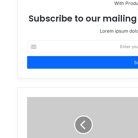
With Prod
Subscribe to our mailing 
Lorem ipsum dolor
Enter
your
Email
address