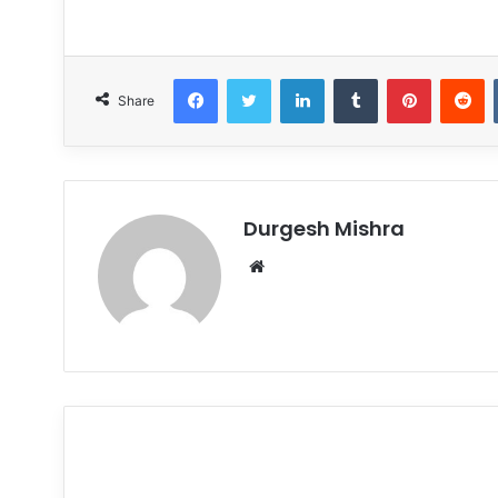
Facebook
Twitter
LinkedIn
Tumblr
Pinteres
R
Share
Durgesh Mishra
Website