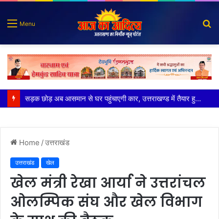
S
Menu
fo
पुलिस मुठभेड़ में गोली लगने से घायल शातिर बदमाश गिरफ्तार
Home
/
उत्तराखंड
उत्तराखंड
खेल
खेल मंत्री रेखा आर्या ने उत्तरांचल
ओलम्पिक संघ और खेल विभाग