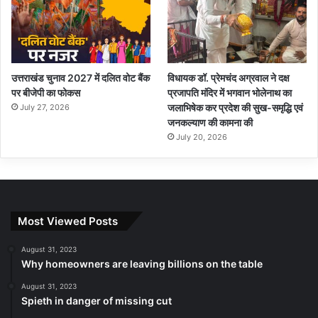
उत्तराखंड चुनाव 2027 में दलित वोट बैंक
विधायक डॉ. प्रेमचंद अग्रवाल ने दक्ष
पर बीजेपी का फोकस
प्रजापति मंदिर में भगवान भोलेनाथ का
जलाभिषेक कर प्रदेश की सुख-समृद्धि एवं
July 27, 2026
जनकल्याण की कामना की
July 20, 2026
Most Viewed Posts
August 31, 2023
Why homeowners are leaving billions on the table
August 31, 2023
Spieth in danger of missing cut