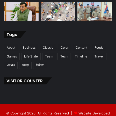
Tags
About
Business
Classic
Color
Content
Foods
Games
Life Style
Team
Tech
Timeline
Travel
World
आपदा
विमोचन
VISITOR COUNTER
© Copyright 2026, All Rights Reserved |
Website Developed