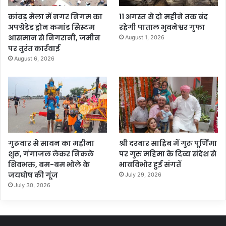
कांवड़ मेला में नगर निगम का
11 अगस्त से दो महीने तक बंद
अपग्रेडेड ड्रोन कमांड सिस्टम
रहेगी पाताल भुवनेश्वर गुफा
आसमान से निगरानी, जमीन
August 1, 2026
पर तुरंत कार्रवाई
August 6, 2026
गुरूवार से सावन का महीना
श्री दरबार साहिब में गुरु पूर्णिमा
शुरू, गंगाजल लेकर निकले
पर गुरु महिमा के दिव्य संदेश से
शिवभक्त, बम-बम भोले के
भावविभोर हुई संगतें
जयघोष की गूंज
July 29, 2026
July 30, 2026