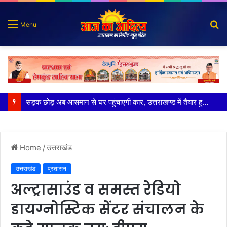
S
Menu
fo
पुलिस मुठभेड़ में गोली लगने से घायल शातिर बदमाश गिरफ्तार
Home
/
उत्तराखंड
उत्तराखंड
प्रशासन
अल्ट्रासाउंड व समस्त रेडियो
डायग्नोस्टिक सेंटर संचालन के