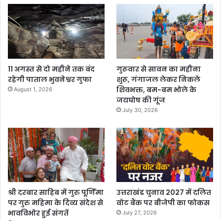
11 अगस्त से दो महीने तक बंद
गुरूवार से सावन का महीना
रहेगी पाताल भुवनेश्वर गुफा
शुरू, गंगाजल लेकर निकले
शिवभक्त, बम-बम भोले के
August 1, 2026
जयघोष की गूंज
July 30, 2026
श्री दरबार साहिब में गुरु पूर्णिमा
उत्तराखंड चुनाव 2027 में दलित
पर गुरु महिमा के दिव्य संदेश से
वोट बैंक पर बीजेपी का फोकस
भावविभोर हुई संगतें
July 27, 2026