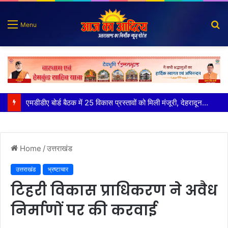
S
Menu
fo
कृष्णा हाउसकीपिंग के मालिक दीपक जायसवाल विनोद नौटियाल आदि पर मुकदमा दर्ज
Home
/
उत्तराखंड
उत्तराखंड
भ्रष्टाचार
टिहरी विकास प्राधिकरण ने अवैध
निर्माणों पर की करवाई