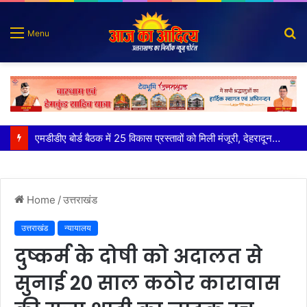
S
Menu
fo
कृष्णा हाउसकीपिंग के मालिक दीपक जायसवाल विनोद नौटियाल आदि पर मुकदमा दर्ज
Home
/
उत्तराखंड
उत्तराखंड
न्यायालय
दुष्कर्म के दोषी को अदालत से
सुनाई 20 साल कठोर कारावास