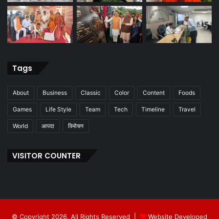
Tags
About
Business
Classic
Color
Content
Foods
Games
Life Style
Team
Tech
Timeline
Travel
World
आपदा
विमोचन
VISITOR COUNTER
© Copyright 2026, All Rights Reserved |
Website Developed