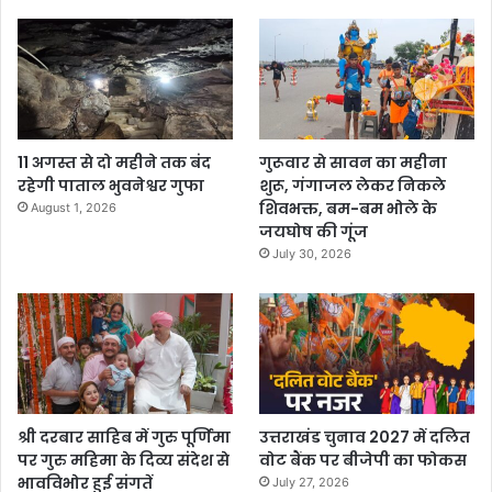
11 अगस्त से दो महीने तक बंद
गुरूवार से सावन का महीना
रहेगी पाताल भुवनेश्वर गुफा
शुरू, गंगाजल लेकर निकले
शिवभक्त, बम-बम भोले के
August 1, 2026
जयघोष की गूंज
July 30, 2026
श्री दरबार साहिब में गुरु पूर्णिमा
उत्तराखंड चुनाव 2027 में दलित
पर गुरु महिमा के दिव्य संदेश से
वोट बैंक पर बीजेपी का फोकस
भावविभोर हुई संगतें
July 27, 2026