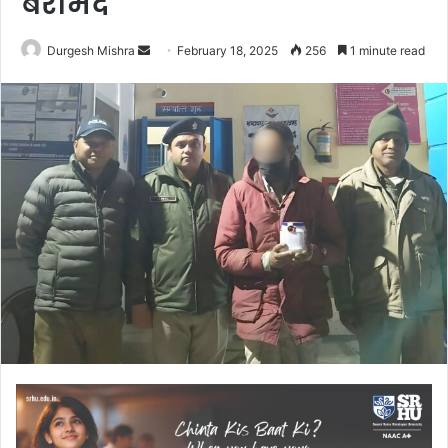
बरामद
Send
Durgesh Mishra
February 18, 2025
256
1 minute read
an
email