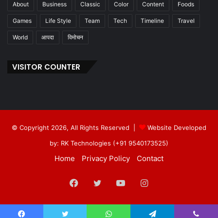
About
Business
Classic
Color
Content
Foods
Games
Life Style
Team
Tech
Timeline
Travel
World
आपदा
विमोचन
VISITOR COUNTER
© Copyright 2026, All Rights Reserved |
Website Developed
by: RK Technologies (+91 9540173525)
Home
Privacy Policy
Contact
Facebook
Twitter
YouTube
Instagram