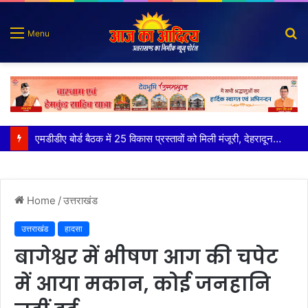
S
Menu
fo
कृष्णा हाउसकीपिंग के मालिक दीपक जायसवाल विनोद नौटियाल आदि पर मुकदमा दर्ज
Home
/
उत्तराखंड
उत्तराखंड
हादसा
बागेश्वर में भीषण आग की चपेट
में आया मकान, कोई जनहानि