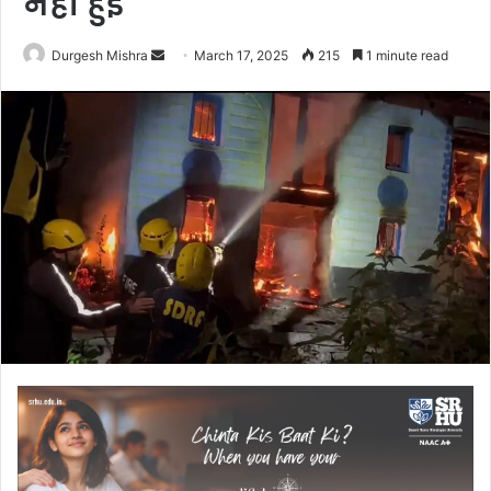
नहीं हुई
Send
Durgesh Mishra
March 17, 2025
215
1 minute read
an
email