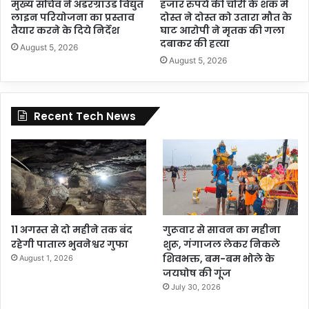
मुख्य सचिव ने अंडरग्राउंड विद्युत
हजार रुपये की चोरी के शक में
लाइन परियोजना का प्रस्ताव
दोस्त ने दोस्त को उतारा मौत के
तैयार करने के दिये निर्देश
घाट आरोपी ने मृतक की गला
दबाकर की हत्या
August 5, 2026
August 5, 2026
Recent Tech News
11 अगस्त से दो महीने तक बंद
गुरूवार से सावन का महीना
रहेगी पाताल भुवनेश्वर गुफा
शुरू, गंगाजल लेकर निकले
शिवभक्त, बम-बम भोले के
August 1, 2026
जयघोष की गूंज
July 30, 2026