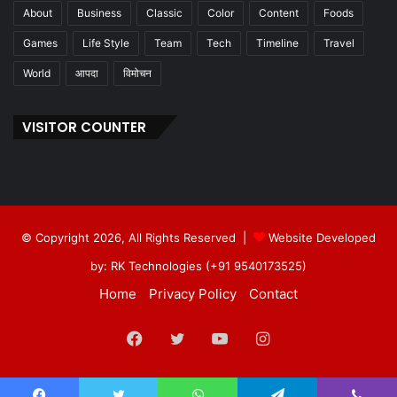
About
Business
Classic
Color
Content
Foods
Games
Life Style
Team
Tech
Timeline
Travel
World
आपदा
विमोचन
VISITOR COUNTER
© Copyright 2026, All Rights Reserved |
Website Developed
by: RK Technologies (+91 9540173525)
Home
Privacy Policy
Contact
Facebook
Twitter
YouTube
Instagram