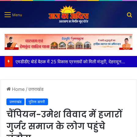
S
Menu
fo
मुख्य सचिव ने अंडरग्राउंड विद्युत लाइन परियोजना का प्रस्ताव तैयार करने के दिये निर्देश
Home
/
उत्तराखंड
उत्तराखंड
पुलिस डायरी
चैंपियन-उमेश विवाद में हजारों
गुर्जर समाज के लोग पहुंचे