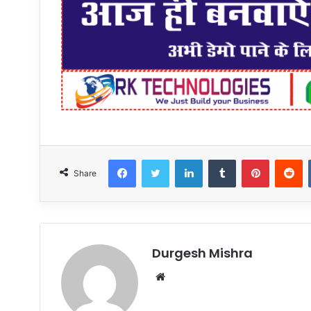
Facebook
Twitter
LinkedIn
Tumblr
Pinteres
R
Share
Durgesh Mishra
Website