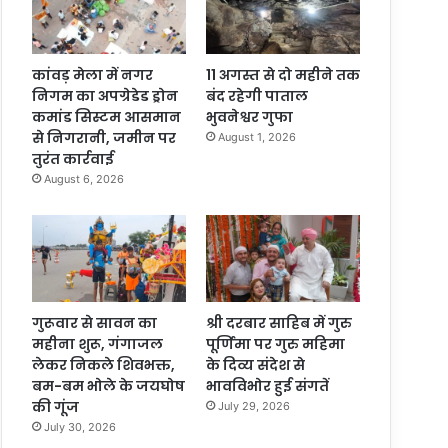
कांवड़ मेला में नगर
11 अगस्त से दो महीने तक
निगम का अपग्रेडेड ड्रोन
बंद रहेगी पाताल
कमांड सिस्टम आसमान
भुवनेश्वर गुफा
से निगरानी, जमीन पर
August 1, 2026
तुरंत कार्रवाई
August 6, 2026
गुरूवार से सावन का
श्री दरबार साहिब में गुरु
महीना शुरू, गंगाजल
पूर्णिमा पर गुरु महिमा
लेकर निकले शिवभक्त,
के दिव्य संदेश से
बम-बम भोले के जयघोष
भावविभोर हुई संगतें
की गूंज
July 29, 2026
July 30, 2026