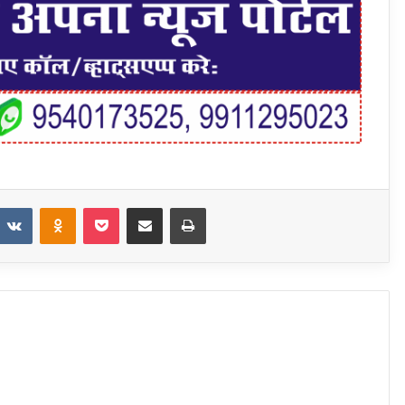
t
eddit
VKontakte
Odnoklassniki
Pocket
Share via Email
Print