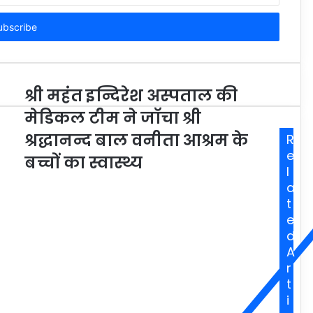
श्री महंत इन्दिरेश अस्पताल की
मेडिकल टीम ने जाॅचा श्री
श्रद्धानन्द बाल वनीता आश्रम के
R
e
बच्चों का स्वास्थ्य
l
a
t
e
d
A
r
t
i