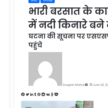
आपदा
उत्तराखंड
भारी बरसात के कारण 
में नदी किनारे बने
घटना की सूचना पर एसएसप
पहुंचे
Send
an
email
Durgesh Mishra
June 29, 2
Facebook
Twitter
LinkedIn
Tumblr
Pinterest
Reddit
VKontakte
Odnoklassniki
Pocket