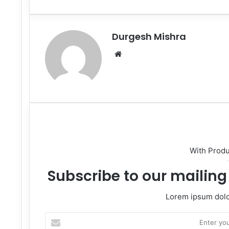
via
Email
Durgesh Mishra
Website
With Prod
Subscribe to our mailing 
Lorem ipsum dolor
Enter
your