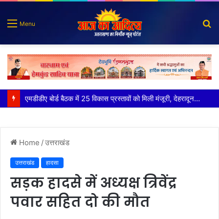
S
Menu
fo
कृष्णा हाउसकीपिंग के मालिक दीपक जायसवाल विनोद नौटियाल आदि पर मुकदमा दर्ज
Home
/
उत्तराखंड
उत्तराखंड
हादसा
सड़क हादसे में अध्यक्ष त्रिवेंद्र
पवार सहित दो की मौत