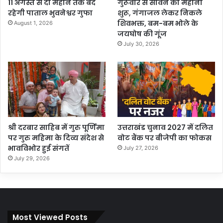
11 अगस्त से दो महीने तक बंद
गुरूवार से सावन का महीना
रहेगी पाताल भुवनेश्वर गुफा
शुरू, गंगाजल लेकर निकले
शिवभक्त, बम-बम भोले के
August 1, 2026
जयघोष की गूंज
July 30, 2026
श्री दरबार साहिब में गुरु पूर्णिमा
उत्तराखंड चुनाव 2027 में दलित
पर गुरु महिमा के दिव्य संदेश से
वोट बैंक पर बीजेपी का फोकस
भावविभोर हुई संगतें
July 27, 2026
July 29, 2026
Most Viewed Posts