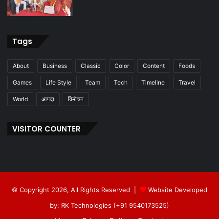
Tags
About
Business
Classic
Color
Content
Foods
Games
Life Style
Team
Tech
Timeline
Travel
World
आपदा
विमोचन
VISITOR COUNTER
© Copyright 2026, All Rights Reserved |
Website Developed
by: RK Technologies (+91 9540173525)