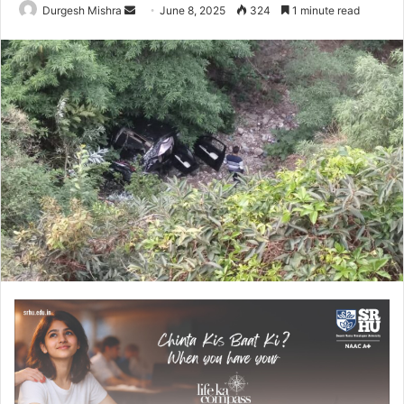
Send
Durgesh Mishra
June 8, 2025
324
1 minute read
an
email