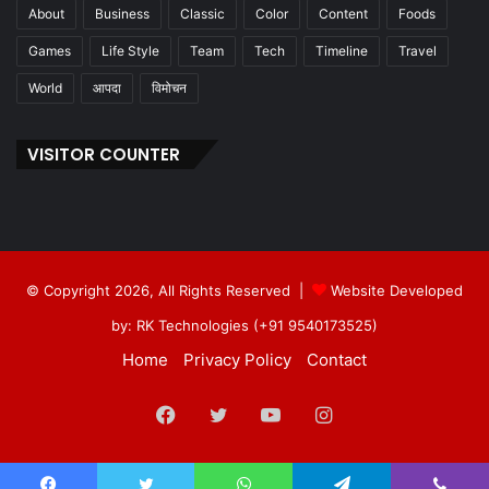
About
Business
Classic
Color
Content
Foods
Games
Life Style
Team
Tech
Timeline
Travel
World
आपदा
विमोचन
VISITOR COUNTER
© Copyright 2026, All Rights Reserved |
Website Developed
by: RK Technologies (+91 9540173525)
Home
Privacy Policy
Contact
Facebook
Twitter
YouTube
Instagram