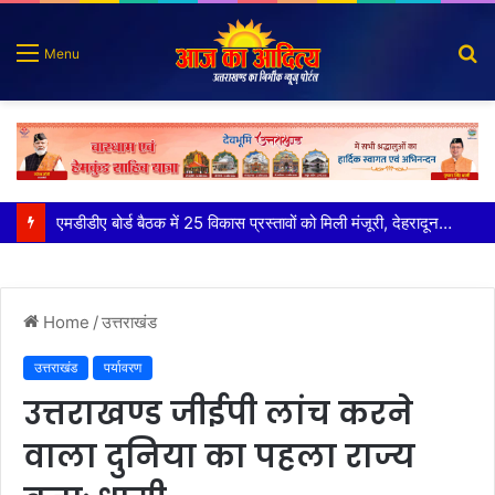
S
Menu
fo
कृष्णा हाउसकीपिंग के मालिक दीपक जायसवाल विनोद नौटियाल आदि पर मुकदमा दर्ज
Home
/
उत्तराखंड
उत्तराखंड
पर्यावरण
उत्तराखण्ड जीईपी लांच करने
वाला दुनिया का पहला राज्य