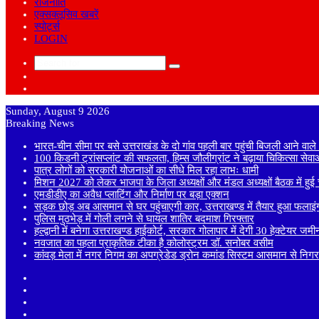
राजनीति
एक्सक्लूसिव खबरें
स्पोर्ट्स
LOGIN
Search
Sidebar
for
Random
Article
Sunday, August 9 2026
Breaking News
भारत-चीन सीमा पर बसे उत्तराखंड के दो गांव पहली बार पहुंची बिजली आने वाल
100 किडनी ट्रांसप्लांट की सफलता, हिम्स जौलीग्रांट ने बढ़ाया चिकित्सा सेव
पात्र लोगों को सरकारी योजनाओं का सीधे मिल रहा लाभः धामी
मिशन 2027 को लेकर भाजपा के जिला अध्यक्षों और मंडल अध्यक्षों बैठक में हुई च
एमडीडीए का अवैध प्लाटिंग और निर्माण पर बड़ा एक्शन
सड़क छोड़ अब आसमान से घर पहुंचाएगी कार, उत्तराखण्ड में तैयार हुआ फलाइं
पुलिस मुठभेड़ में गोली लगने से घायल शातिर बदमाश गिरफ्तार
हल्द्वानी में बनेगा उत्तराखण्ड हाईकोर्ट, सरकार गोलापार में देगी 30 हेक्टेयर जमी
नवजात का पहला प्राकृतिक टीका है कोलोस्ट्रम डॉ. सनोबर वसीम
कांवड़ मेला में नगर निगम का अपग्रेडेड ड्रोन कमांड सिस्टम आसमान से निगरा
Sidebar
Random
Article
Log
In
Instagram