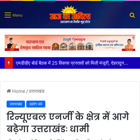
S
Menu
fo
कृष्णा हाउसकीपिंग के मालिक दीपक जायसवाल विनोद नौटियाल आदि पर मुकदमा दर्ज
Home
/
उत्तराखंड
उत्तराखंड
उद्योग धंधे
रिन्यूएबल एनर्जी के क्षेत्र में आगे
बढ़ेगा उत्तराखंडः धामी