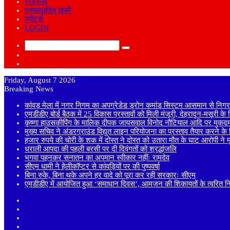
राजनीति
एक्सक्लूसिव खबरें
स्पोर्ट्स
LOGIN
Search
Sidebar
for
Random
Article
Friday, August 7 2026
Breaking News
कांवड़ मेला में नगर निगम का अपग्रेडेड ड्रोन कमांड सिस्टम आसमान से निगरा
एमडीडीए बोर्ड बैठक में 25 विकास प्रस्तावों को मिली मंजूरी, देहरादून-मसूरी क
कृष्णा हाउसकीपिंग के मालिक दीपक जायसवाल विनोद नौटियाल आदि पर मुकदमा
मुख्य सचिव ने अंडरग्राउंड विद्युत लाइन परियोजना का प्रस्ताव तैयार करने के दि
हजार रुपये की चोरी के शक में दोस्त ने दोस्त को उतारा मौत के घाट आरोपी ने
धराली आपदा की पहली बरसी पर दी दिवंगतों को श्रद्धांजलि
भगवा पहनकर सनातन का अपमान स्वीकार नहींः रामदेव
सीएम धामी ने हेलीकॉप्टर से कांवड़ियों पर की पुष्पवर्षा
बिना रुके, बिना थके अपने हर वादे को पूरा कर रही सरकारः सीएम
एमडीडीए में आयोजित हुआ ‘समाधान दिवस’, आमजन की शिकायतों के त्वरित निस्
Sidebar
Random
Article
Log
In
Instagram