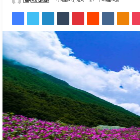
Send
Durgesh Mishra
October 31, 2025
207
1 minute read
an
Facebook
Twitter
LinkedIn
Tumblr
Pinterest
Reddit
VKontakte
Odnok
email