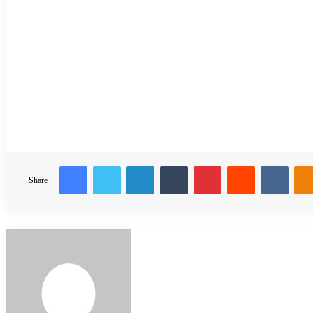
Facebook
Twitter
LinkedIn
Tumblr
Pinterest
Reddit
VKon
Share