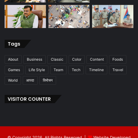
Tags
About
Business
Classic
Color
Content
Foods
Games
Life Style
Team
Tech
Timeline
Travel
World
आपदा
विमोचन
VISITOR COUNTER
© Copyright 2026, All Rights Reserved |
Website Developed