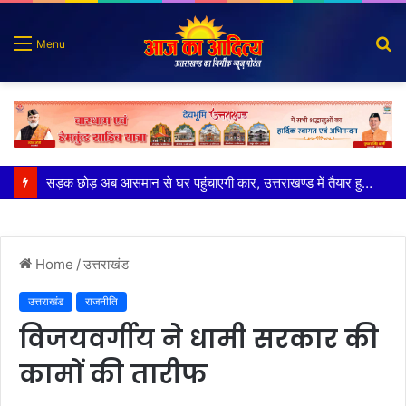
S
Menu
fo
पुलिस मुठभेड़ में गोली लगने से घायल शातिर बदमाश गिरफ्तार
Home
/
उत्तराखंड
उत्तराखंड
राजनीति
विजयवर्गीय ने धामी सरकार की
कामों की तारीफ