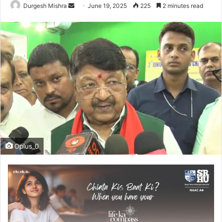
Send
Durgesh Mishra
June 19, 2025
225
2 minutes read
an
email
Oplus_0