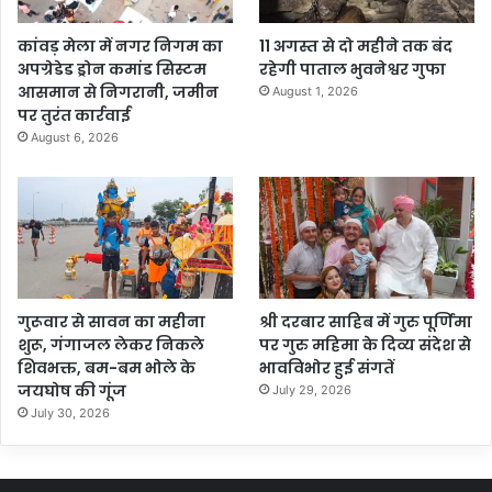
कांवड़ मेला में नगर निगम का
11 अगस्त से दो महीने तक बंद
अपग्रेडेड ड्रोन कमांड सिस्टम
रहेगी पाताल भुवनेश्वर गुफा
आसमान से निगरानी, जमीन
August 1, 2026
पर तुरंत कार्रवाई
August 6, 2026
गुरूवार से सावन का महीना
श्री दरबार साहिब में गुरु पूर्णिमा
शुरू, गंगाजल लेकर निकले
पर गुरु महिमा के दिव्य संदेश से
शिवभक्त, बम-बम भोले के
भावविभोर हुई संगतें
जयघोष की गूंज
July 29, 2026
July 30, 2026