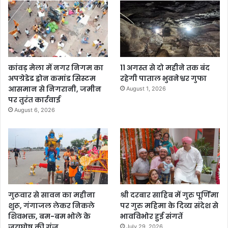
कांवड़ मेला में नगर निगम का
11 अगस्त से दो महीने तक बंद
अपग्रेडेड ड्रोन कमांड सिस्टम
रहेगी पाताल भुवनेश्वर गुफा
आसमान से निगरानी, जमीन
August 1, 2026
पर तुरंत कार्रवाई
August 6, 2026
गुरूवार से सावन का महीना
श्री दरबार साहिब में गुरु पूर्णिमा
शुरू, गंगाजल लेकर निकले
पर गुरु महिमा के दिव्य संदेश से
शिवभक्त, बम-बम भोले के
भावविभोर हुई संगतें
जयघोष की गूंज
July 29, 2026