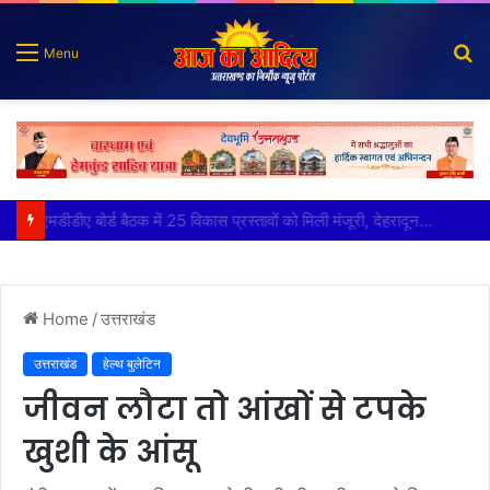
S
Menu
fo
कृष्णा हाउसकीपिंग के मालिक दीपक जायसवाल विनोद नौटियाल आदि पर मुकदमा दर्ज
Home
/
उत्तराखंड
उत्तराखंड
हेल्थ बुलेटिन
जीवन लौटा तो आंखों से टपके
खुशी के आंसू