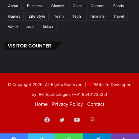
About
Business
Classic
Color
Content
Foods
Games
Life Style
Team
Tech
Timeline
Travel
World
आपदा
विमोचन
VISITOR COUNTER
© Copyright 2026, All Rights Reserved |
Website Developed
by: RK Technologies (+91 9540173525)
Home
Privacy Policy
Contact
Facebook
Twitter
YouTube
Instagram