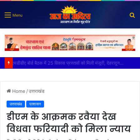
S
Menu
fo
कृष्णा हाउसकीपिंग के मालिक दीपक जायसवाल विनोद नौटियाल आदि पर मुकदमा दर्ज
Home
/
उत्तराखंड
उत्तराखंड
प्रशासन
डीएम के आक्रमक रवैया देख
विधवा फरियादी को मिला न्याय