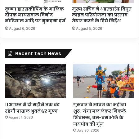
कृष्णा हाउसकीपिंग के मालिक
मुख्य सचिव ने अंडरग्राउंड विद्युत
दीपक जायसवाल विनोद
लाइन परियोजना का प्रस्ताव
नौटियाल आदि पर मुकदमा दर्ज
तैयार करने के दिये निर्देश
August 6, 2026
August 5, 2026
Recent Tech News
11 अगस्त से दो महीने तक बंद
गुरूवार से सावन का महीना
रहेगी पाताल भुवनेश्वर गुफा
शुरू, गंगाजल लेकर निकले
शिवभक्त, बम-बम भोले के
August 1, 2026
जयघोष की गूंज
July 30, 2026