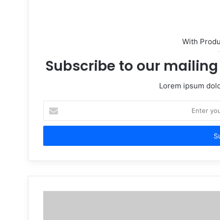
With Prod
Subscribe to our mailing 
Lorem ipsum dolor
Enter
your
Email
address