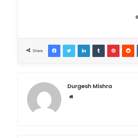
Facebook
Twitter
LinkedIn
Tumblr
Pinteres
R
Share
Durgesh Mishra
Website