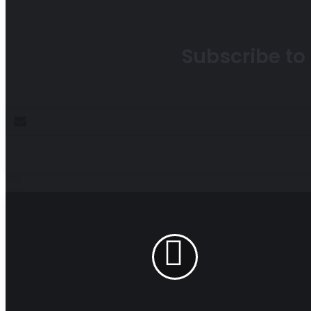
Subscribe to 
Enter
your
Email
address