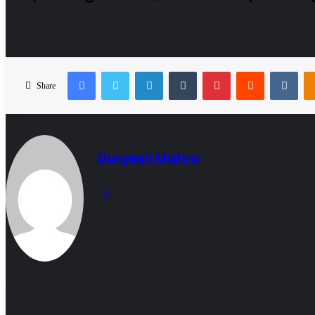
Facebook
Twitter
LinkedIn
Tumblr
Pinterest
Reddit
VKo
Share
Durgesh Mishra
Website