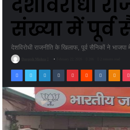
देशविरोधी रा
संख्या में पूर
देशविरोधी राजनीति के खिलाफ, पूर्व सैनिकों ने भाजपा म
Send
Durgesh Mishra
February 22, 2026
206
2 minutes read
an
Facebook
Twitter
LinkedIn
Tumblr
Pinterest
Reddit
VKontakte
Odnok
email