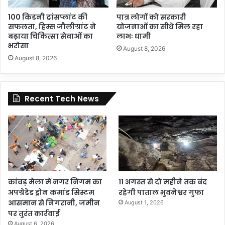
100 किडनी ट्रांसप्लांट की
पात्र लोगों को सरकारी
सफलता, हिम्स जौलीग्रांट ने
योजनाओं का सीधे मिल रहा
बढ़ाया चिकित्सा सेवाओं का
लाभः धामी
भरोसा
August 8, 2026
August 8, 2026
Recent Tech News
कांवड़ मेला में नगर निगम का
11 अगस्त से दो महीने तक बंद
अपग्रेडेड ड्रोन कमांड सिस्टम
रहेगी पाताल भुवनेश्वर गुफा
आसमान से निगरानी, जमीन
August 1, 2026
पर तुरंत कार्रवाई
August 6, 2026