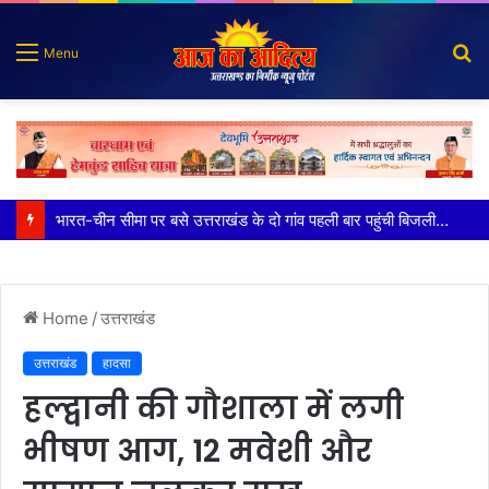
S
Menu
fo
100 किडनी ट्रांसप्लांट की सफलता, हिम्स जौलीग्रांट ने बढ़ाया चिकित्सा सेवाओं का भरोसा
Home
/
उत्तराखंड
उत्तराखंड
हादसा
हल्द्वानी की गौशाला में लगी
भीषण आग, 12 मवेशी और