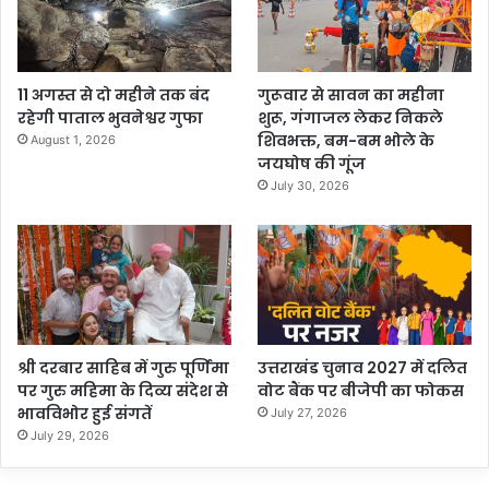
11 अगस्त से दो महीने तक बंद
गुरूवार से सावन का महीना
रहेगी पाताल भुवनेश्वर गुफा
शुरू, गंगाजल लेकर निकले
शिवभक्त, बम-बम भोले के
August 1, 2026
जयघोष की गूंज
July 30, 2026
श्री दरबार साहिब में गुरु पूर्णिमा
उत्तराखंड चुनाव 2027 में दलित
पर गुरु महिमा के दिव्य संदेश से
वोट बैंक पर बीजेपी का फोकस
भावविभोर हुई संगतें
July 27, 2026
July 29, 2026