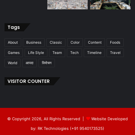
Tags
About
Business
Classic
Color
Content
Foods
Games
Life Style
Team
Tech
Timeline
Travel
World
आपदा
विमोचन
VISITOR COUNTER
© Copyright 2026, All Rights Reserved |
Website Developed
by: RK Technologies (+91 9540173525)