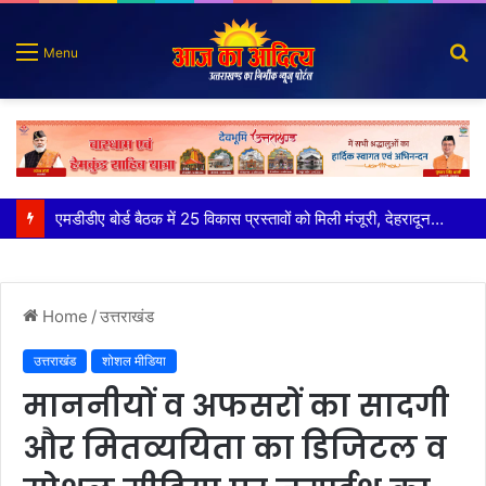
S
Menu
fo
कृष्णा हाउसकीपिंग के मालिक दीपक जायसवाल विनोद नौटियाल आदि पर मुकदमा दर्ज
Home
/
उत्तराखंड
उत्तराखंड
शोशल मीडिया
माननीयों व अफसरों का सादगी
और मितव्ययिता का डिजिटल व