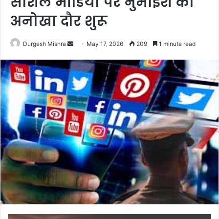
सोशल मीडिया पर नुमाईश का
अनोखा दौर शुरू
Send
Durgesh Mishra
May 17, 2026
209
1 minute read
an
email