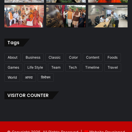
Tags
About
Business
Classic
Color
Content
Foods
Games
Life Style
Team
Tech
Timeline
Travel
World
आपदा
विमोचन
VISITOR COUNTER
© Copyright 2026, All Rights Reserved |
Website Developed