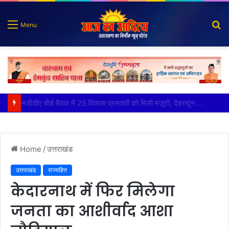
S
Menu
fo
मुख्य सचिव ने अंडरग्राउंड विद्युत लाइन परियोजना का प्रस्ताव तैयार करने के दिये निर्देश
Home
/
उत्तराखंड
उत्तराखंड
राज्यहित
केदारनाथ में फिर मिलेगा
जनता का आशीर्वाद आशा