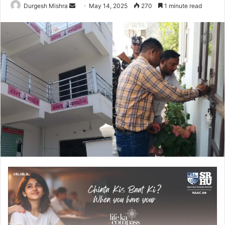
Send
Durgesh Mishra
May 14, 2025
270
1 minute read
an
email