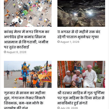
कांवड़ मेला में नगर निगम का
11 अगस्त से दो महीने तक बंद
अपग्रेडेड ड्रोन कमांड सिस्टम
रहेगी पाताल भुवनेश्वर गुफा
आसमान से निगरानी, जमीन
August 1, 2026
पर तुरंत कार्रवाई
August 6, 2026
गुरूवार से सावन का महीना
श्री दरबार साहिब में गुरु पूर्णिमा
शुरू, गंगाजल लेकर निकले
पर गुरु महिमा के दिव्य संदेश से
शिवभक्त, बम-बम भोले के
भावविभोर हुई संगतें
जयघोष की गूंज
July 29, 2026