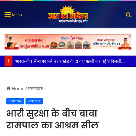
S
Menu
fo
100 किडनी ट्रांसप्लांट की सफलता, हिम्स जौलीग्रांट ने बढ़ाया चिकित्सा सेवाओं का भरोसा
Home
/
उत्तराखंड
उत्तराखंड
प्रशासन
भारी सुरक्षा के बीच बाबा
रामपाल का आश्रम सील