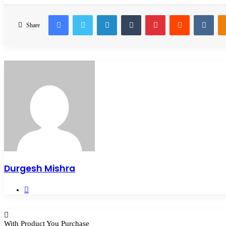
Facebook
Twitter
LinkedIn
Tumblr
Pinterest
Reddit
VKo
Share
Durgesh Mishra
Website
With Product You Purchase