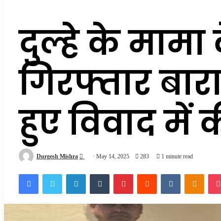
दुल्हे के मामा
गिरफ्तार बार
हुए विवाद में 
Send
Durgesh Mishra
May 14, 2025
283
1 minute read
an
Facebook
Twitter
LinkedIn
Tumblr
Pinterest
Reddit
VKontakte
Odnok
email