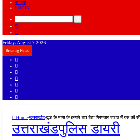
स्पोर्ट्स
LOGIN
Search
Sidebar
for
Random
Article
Friday, August 7 2026
Breaking News
Sidebar
Random
Article
Log
In
Instagram
YouTube
Twitter
Facebook
Home
/
उत्तराखंड
/
दुल्हे के मामा के हत्यारे बाप-बेटा गिरफ्तार बारात में बस की
उत्तराखंड
पुलिस डायरी