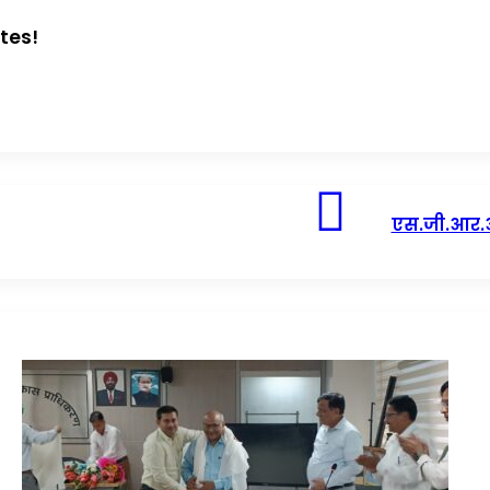
tes!
एस.जी.आर.आ