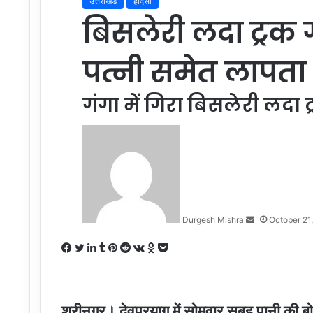
उत्तराखंड
हादसा
बिसलेरी लदा ट्रक गं
पत्नी समेत लापता
गंगा में गिरा बिसलेरी लदा ट
Send
an
email
Durgesh Mishra
October 21
Facebook
Twitter
LinkedIn
Tumblr
Pinterest
Reddit
VKontakte
Odnoklassniki
Pocket
श्रीनगर। देवप्रयाग में सोमवार सुबह पानी की ब