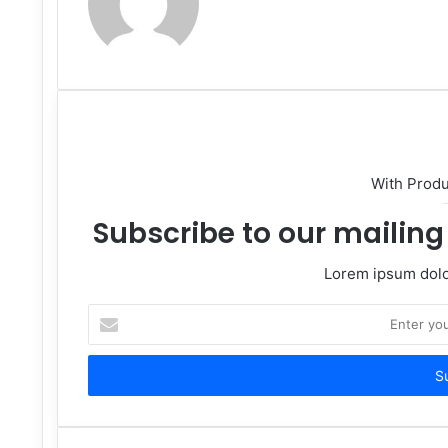
With Prod
Subscribe to our mailing 
Lorem ipsum dolor
Enter
your
Email
address