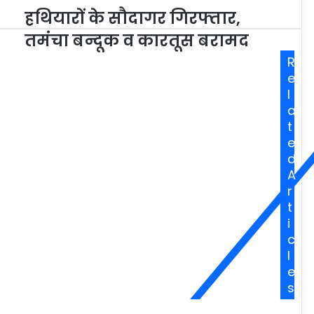
हथियारों के सौदागर गिरफ्तार,
तमंचा बन्दूक व कारतूस बरामद
R
e
l
a
t
e
d
A
r
t
i
c
l
e
s