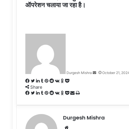
ऑपरेशन चलाया जा रहा है।
Send
an
email
Durgesh Mishra
October 21, 202
Facebook
Twitter
LinkedIn
Tumblr
Pinterest
Reddit
VKontakte
Odnoklassniki
Pocket
Share
Facebook
Twitter
LinkedIn
Tumblr
Pinterest
Reddit
VKontakte
Odnoklassniki
Pocket
Share
Print
via
Email
Durgesh Mishra
Website