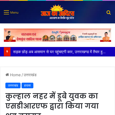
S
Menu
fo
पुलिस मुठभेड़ में गोली लगने से घायल शातिर बदमाश गिरफ्तार
Home
/
उत्तराखंड
उत्तराखंड
हादसा
कुल्हाल नहर में डूबे युवक का
एसडीआरएफ द्वारा किया गया