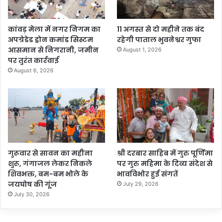
कांवड़ मेला में नगर निगम का
11 अगस्त से दो महीने तक बंद
अपग्रेडेड ड्रोन कमांड सिस्टम
रहेगी पाताल भुवनेश्वर गुफा
आसमान से निगरानी, जमीन
August 1, 2026
पर तुरंत कार्रवाई
August 6, 2026
गुरूवार से सावन का महीना
श्री दरबार साहिब में गुरु पूर्णिमा
शुरू, गंगाजल लेकर निकले
पर गुरु महिमा के दिव्य संदेश से
शिवभक्त, बम-बम भोले के
भावविभोर हुई संगतें
जयघोष की गूंज
July 29, 2026
July 30, 2026