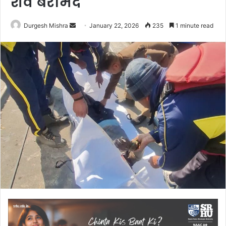
शव बरामद
Send
Durgesh Mishra
January 22, 2026
235
1 minute read
an
email