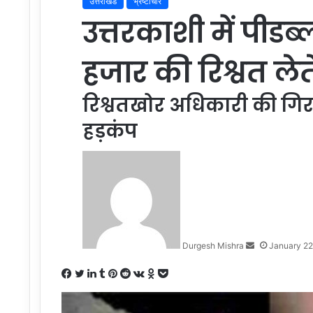
उत्तराखंड
भ्रष्टाचार
उत्तरकाशी में पीडब
हजार की रिश्वत लेते
रिश्वतखोर अधिकारी की गिरफ
हड़कंप
Send
an
email
Durgesh Mishra
January 22
Facebook
Twitter
LinkedIn
Tumblr
Pinterest
Reddit
VKontakte
Odnoklassniki
Pocket