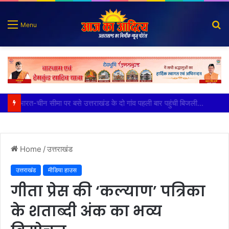
S
Menu
fo
100 किडनी ट्रांसप्लांट की सफलता, हिम्स जौलीग्रांट ने बढ़ाया चिकित्सा सेवाओं का भरोसा
Home
/
उत्तराखंड
उत्तराखंड
मीडिया हाउस
गीता प्रेस की ‘कल्याण’ पत्रिका
के शताब्दी अंक का भव्य