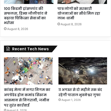
100 किडनी ट्रांसप्लांट की
पात्र लोगों को सरकारी
सफलता, हिम्स जौलीग्रांट ने
योजनाओं का सीधे मिल रहा
बढ़ाया चिकित्सा सेवाओं का
लाभः धामी
भरोसा
August 8, 2026
August 8, 2026
Recent Tech News
कांवड़ मेला में नगर निगम का
11 अगस्त से दो महीने तक बंद
अपग्रेडेड ड्रोन कमांड सिस्टम
रहेगी पाताल भुवनेश्वर गुफा
आसमान से निगरानी, जमीन
August 1, 2026
पर तुरंत कार्रवाई
August 6, 2026