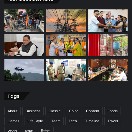
Tags
About
Business
Classic
Color
Content
Foods
Games
Life Style
Team
Tech
Timeline
Travel
World
आपदा
विमोचन