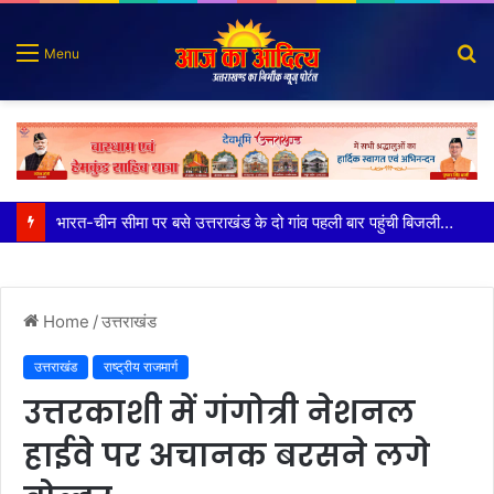
S
Menu
fo
100 किडनी ट्रांसप्लांट की सफलता, हिम्स जौलीग्रांट ने बढ़ाया चिकित्सा सेवाओं का भरोसा
Home
/
उत्तराखंड
उत्तराखंड
राष्ट्रीय राजमार्ग
उत्तरकाशी में गंगोत्री नेशनल
हाईवे पर अचानक बरसने लगे