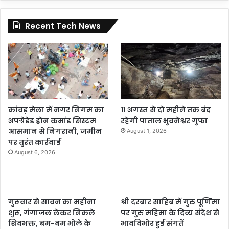
Recent Tech News
कांवड़ मेला में नगर निगम का
11 अगस्त से दो महीने तक बंद
अपग्रेडेड ड्रोन कमांड सिस्टम
रहेगी पाताल भुवनेश्वर गुफा
आसमान से निगरानी, जमीन
August 1, 2026
पर तुरंत कार्रवाई
August 6, 2026
गुरूवार से सावन का महीना
श्री दरबार साहिब में गुरु पूर्णिमा
शुरू, गंगाजल लेकर निकले
पर गुरु महिमा के दिव्य संदेश से
शिवभक्त, बम-बम भोले के
भावविभोर हुई संगतें