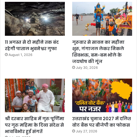
11 अगस्त से दो महीने तक बंद
गुरूवार से सावन का महीना
रहेगी पाताल भुवनेश्वर गुफा
शुरू, गंगाजल लेकर निकले
शिवभक्त, बम-बम भोले के
August 1, 2026
जयघोष की गूंज
July 30, 2026
श्री दरबार साहिब में गुरु पूर्णिमा
उत्तराखंड चुनाव 2027 में दलित
पर गुरु महिमा के दिव्य संदेश से
वोट बैंक पर बीजेपी का फोकस
भावविभोर हुई संगतें
July 27, 2026