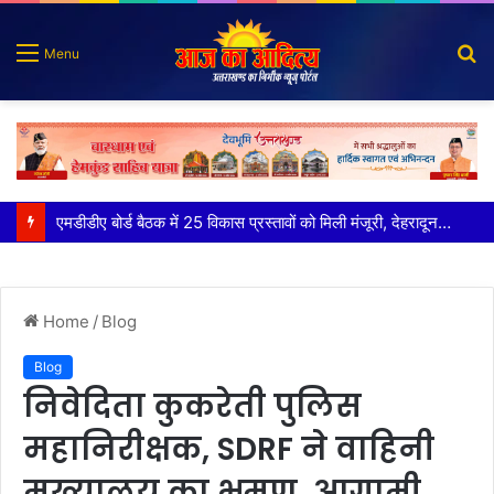
S
Menu
fo
कृष्णा हाउसकीपिंग के मालिक दीपक जायसवाल विनोद नौटियाल आदि पर मुकदमा दर्ज
Home
/
Blog
Blog
निवेदिता कुकरेती पुलिस
महानिरीक्षक, SDRF ने वाहिनी
मुख्यालय का भ्रमण, आगामी