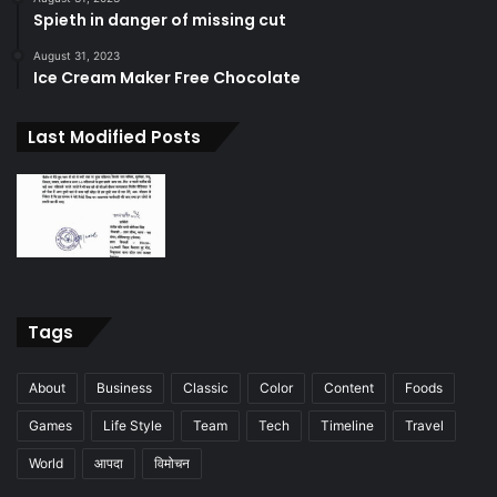
Spieth in danger of missing cut
August 31, 2023
Ice Cream Maker Free Chocolate
Last Modified Posts
Tags
About
Business
Classic
Color
Content
Foods
Games
Life Style
Team
Tech
Timeline
Travel
World
आपदा
विमोचन