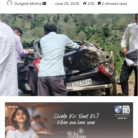
Send
Durgesh Mishra
June 29, 2026
208
2 minutes read
an
email