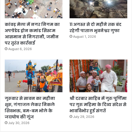
कांवड़ मेला में नगर निगम का
11 अगस्त से दो महीने तक बंद
अपग्रेडेड ड्रोन कमांड सिस्टम
रहेगी पाताल भुवनेश्वर गुफा
आसमान से निगरानी, जमीन
August 1, 2026
पर तुरंत कार्रवाई
August 6, 2026
गुरूवार से सावन का महीना
श्री दरबार साहिब में गुरु पूर्णिमा
शुरू, गंगाजल लेकर निकले
पर गुरु महिमा के दिव्य संदेश से
शिवभक्त, बम-बम भोले के
भावविभोर हुई संगतें
जयघोष की गूंज
July 29, 2026
July 30, 2026