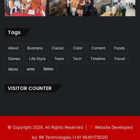
Tags
About
Business
Classic
Color
Content
Foods
Games
Life Style
Team
Tech
Timeline
Travel
World
आपदा
विमोचन
VISITOR COUNTER
© Copyright 2026, All Rights Reserved |
Website Developed
by: RK Technologies (+91 9540173525)