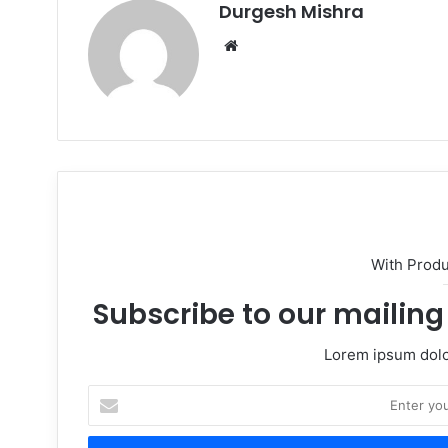
Durgesh Mishra
Website
With Prod
Subscribe to our mailing 
Lorem ipsum dolor
Enter
your
Email