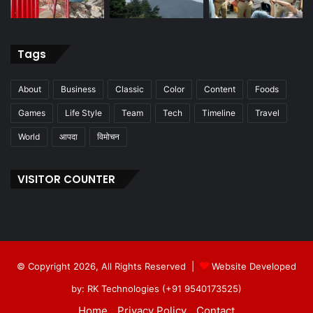
Tags
About
Business
Classic
Color
Content
Foods
Games
Life Style
Team
Tech
Timeline
Travel
World
आपदा
विमोचन
VISITOR COUNTER
© Copyright 2026, All Rights Reserved |
Website Developed
by: RK Technologies (+91 9540173525)
Home
Privacy Policy
Contact