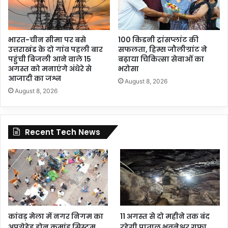
भारत-चीन सीमा पर बसे
100 किडनी ट्रांसप्लांट की
उत्तराखंड के दो गांव पहली बार
सफलता, हिम्स जौलीग्रांट ने
पहुंची बिजली आने वाले 15
बढ़ाया चिकित्सा सेवाओं का
अगस्त को मनाएंगे अंधेरे से
भरोसा
आजादी का जश्न
August 8, 2026
August 8, 2026
Recent Tech News
कांवड़ मेला में नगर निगम का
11 अगस्त से दो महीने तक बंद
अपग्रेडेड ड्रोन कमांड सिस्टम
रहेगी पाताल भुवनेश्वर गुफा