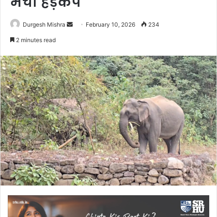
मचा हड़कंप
Send
Durgesh Mishra
February 10, 2026
234
an
2 minutes read
email