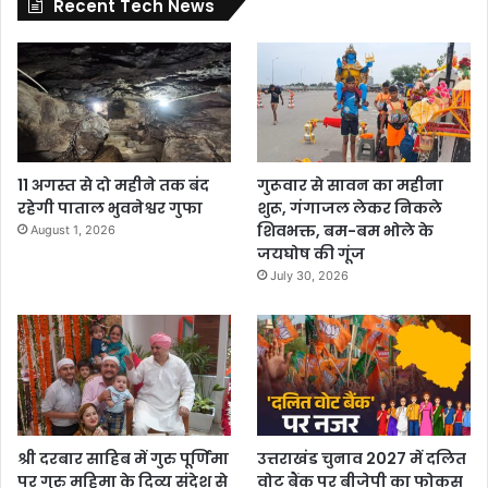
Recent Tech News
11 अगस्त से दो महीने तक बंद
गुरूवार से सावन का महीना
रहेगी पाताल भुवनेश्वर गुफा
शुरू, गंगाजल लेकर निकले
शिवभक्त, बम-बम भोले के
August 1, 2026
जयघोष की गूंज
July 30, 2026
श्री दरबार साहिब में गुरु पूर्णिमा
उत्तराखंड चुनाव 2027 में दलित
पर गुरु महिमा के दिव्य संदेश से
वोट बैंक पर बीजेपी का फोकस