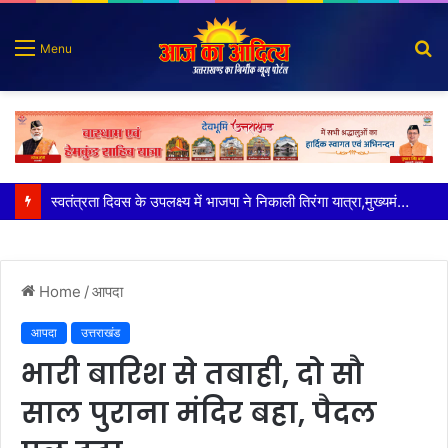
S
Menu
fo
भारत-चीन सीमा पर बसे उत्तराखंड के दो गांव पहली बार पहुंची बिजली आने वाले 15 अगस्त को मनाएंगे अंधेरे से आजादी का जश्न
Home
/
आपदा
आपदा
उत्तराखंड
भारी बारिश से तबाही, दो सौ
साल पुराना मंदिर बहा, पैदल