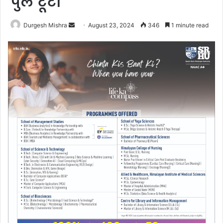
पुल टूटा
Send
Durgesh Mishra
August 23, 2024
346
1 minute read
an
email