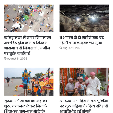
कांवड़ मेला में नगर निगम का
11 अगस्त से दो महीने तक बंद
अपग्रेडेड ड्रोन कमांड सिस्टम
रहेगी पाताल भुवनेश्वर गुफा
आसमान से निगरानी, जमीन
August 1, 2026
पर तुरंत कार्रवाई
August 6, 2026
गुरूवार से सावन का महीना
श्री दरबार साहिब में गुरु पूर्णिमा
शुरू, गंगाजल लेकर निकले
पर गुरु महिमा के दिव्य संदेश से
शिवभक्त, बम-बम भोले के
भावविभोर हुई संगतें