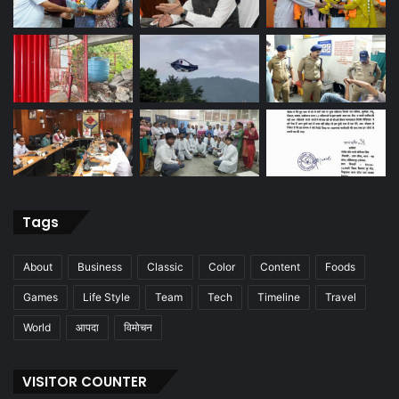
Tags
About
Business
Classic
Color
Content
Foods
Games
Life Style
Team
Tech
Timeline
Travel
World
आपदा
विमोचन
VISITOR COUNTER