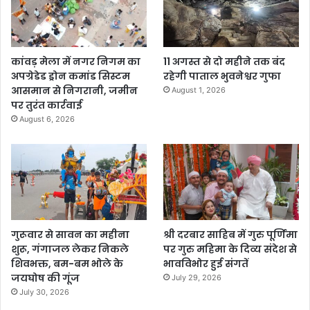
कांवड़ मेला में नगर निगम का
11 अगस्त से दो महीने तक बंद
अपग्रेडेड ड्रोन कमांड सिस्टम
रहेगी पाताल भुवनेश्वर गुफा
आसमान से निगरानी, जमीन
August 1, 2026
पर तुरंत कार्रवाई
August 6, 2026
गुरूवार से सावन का महीना
श्री दरबार साहिब में गुरु पूर्णिमा
शुरू, गंगाजल लेकर निकले
पर गुरु महिमा के दिव्य संदेश से
शिवभक्त, बम-बम भोले के
भावविभोर हुई संगतें
जयघोष की गूंज
July 29, 2026
July 30, 2026