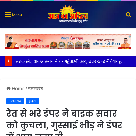
S
Menu
fo
पुलिस मुठभेड़ में गोली लगने से घायल शातिर बदमाश गिरफ्तार
Home
/
उत्तराखंड
उत्तराखंड
हादसा
रेत से भरे डंपर ने बाइक सवार
को कुचला, गुस्साई भीड़ ने डंपर