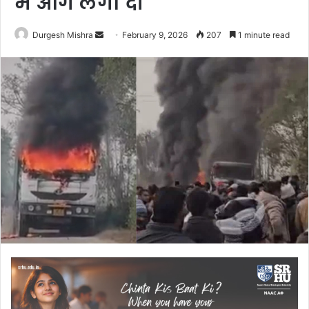
में आग लगा दी
Send
Durgesh Mishra
February 9, 2026
207
1 minute read
an
email