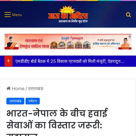
S
Menu
fo
कृष्णा हाउसकीपिंग के मालिक दीपक जायसवाल विनोद नौटियाल आदि पर मुकदमा दर्ज
Home
/
उत्तराखंड
उत्तराखंड
पर्यटन
भारत-नेपाल के बीच हवाई
सेवाओं का विस्तार जरूरी: