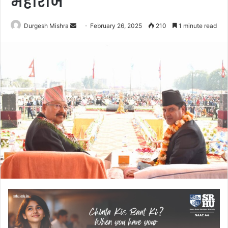
महाराज
Send
Durgesh Mishra
February 26, 2025
210
1 minute read
an
email