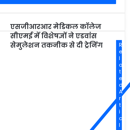
एसजीआरआर मेडिकल काॅलेज
सीएमई में विशेषज्ञों ने एडवांस
सेमुलेशन तकनीक से दी ट्रेनिंग
R
e
l
a
t
e
d
A
r
t
i
c
l