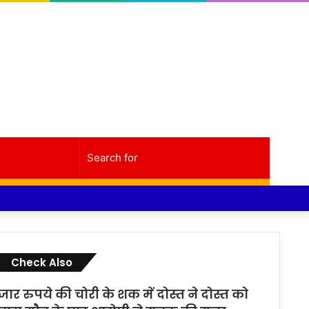
Random
Sidebar
Search
Facebook
Twitter
YouTube
Instagram
Log
Random
Sidebar
Article
for
In
Article
Check Also
Close
जार रुपये की चोरी के शक में दोस्त ने दोस्त को