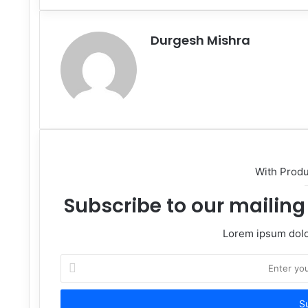
Email
Durgesh Mishra
Website
With Prod
Subscribe to our mailing 
Lorem ipsum dolor
Enter
your
Email
address