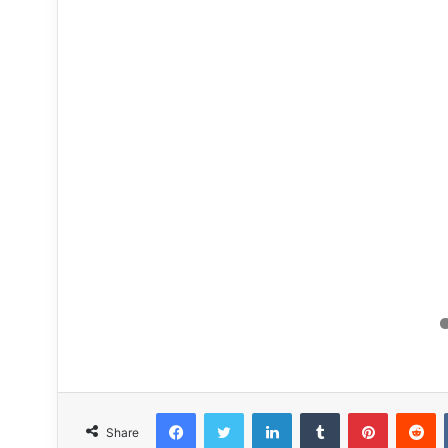
Facebook
Twitter
LinkedIn
Tumblr
Pinteres
R
Share