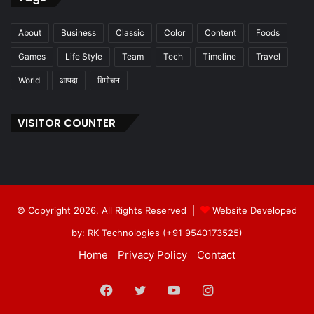
About
Business
Classic
Color
Content
Foods
Games
Life Style
Team
Tech
Timeline
Travel
World
आपदा
विमोचन
VISITOR COUNTER
© Copyright 2026, All Rights Reserved |
Website Developed
by: RK Technologies (+91 9540173525)
Home
Privacy Policy
Contact
Facebook
Twitter
YouTube
Instagram