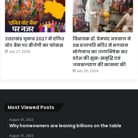
उत्तराखंड चुनाव 2027 में दलित
विधायक डॉ. प्रेमचंद अग्रवाल ने
वोट बैंक पर बीजेपी का फोकस
दक्ष प्रजापति मंदिर में भगवान
भोलेनाथ का जलाभिषेक कर
July 27, 2026
प्रदेश की सुख-समृद्धि एवं
जनकल्याण की कामना की
July 20, 2026
Most Viewed Posts
August 31, 2023
Why homeowners are leaving billions on the table
August 31, 2023