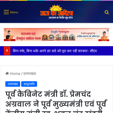
S
Menu
fo
बिना रुके, बिना थके अपने हर वादे को पूरा कर रही सरकारः सीएम
Home
/
उत्तराखंड
उत्तराखंड
श्रद्धांजलि
पूर्व कैबिनेट मंत्री डॉ. प्रेमचंद
अग्रवाल ने पूर्व मुख्यमंत्री एवं पूर्व